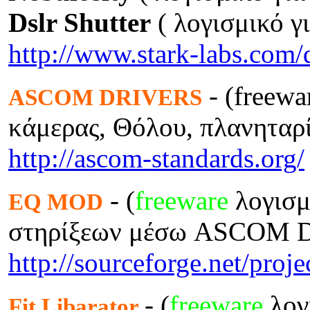
Dslr Shutter
( λογισμικό γ
http://www.stark-labs.com
- (freewa
ASCOM DRIVERS
κάμερας, Θόλου, πλανητα
http://ascom-standards.org/
- (
freeware
λογισμ
EQ MOD
στηρίξεων μέσω ASCOM Dr
http://sourceforge.net/proje
- (
freeware
λογ
Fit Libarator