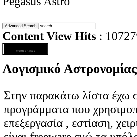
Pegasus Astro
Content View Hits
: 10727
moon phases
Λογισμικό Αστρονομίας
Στην παρακάτω λίστα έχω 
προγράμματα που χρησιμοπο
επεξεργασία , εστίαση, χει
είναι freeware ενώ τα υπόλ