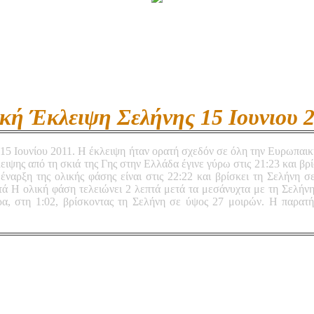
κή Έκλειψη Σελήνης 15 Ιουνιου 
5 Ιουνίου 2011. Η έκλειψη ήταν ορατή σχεδόν σε όλη την Ευρωπαικ
ειψης από τη σκιά της Γης στην Ελλάδα έγινε γύρω στις 21:23 και βρ
 έναρξη της ολικής φάσης είναι στις 22:22 και βρίσκει τη Σελήνη
τά Η ολική φάση τελειώνει 2 λεπτά μετά τα μεσάνυχτα με τη Σελήν
ρα, στη 1:02, βρίσκοντας τη Σελήνη σε ύψος 27 μοιρών. H παρα