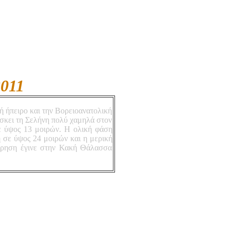
2011
ή ήπειρο και την Βορειοανατολική
ίσκει τη Σελήνη πολύ χαμηλά στον
 σε ύψος 13 μοιρών. Η ολική φάση
η σε ύψος 24 μοιρών και η μερική
τήρηση έγινε στην Κακή Θάλασσα