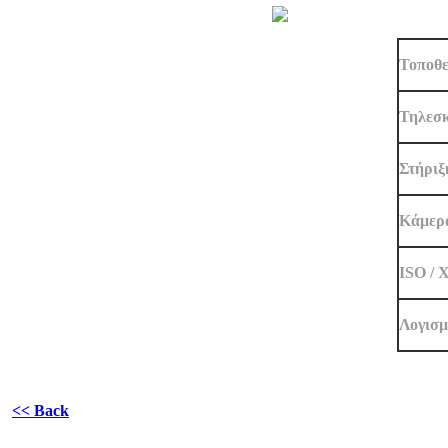
Τοποθε
Τηλεσ
Στήριξ
Κάμερ
ISO / 
Λογισμ
<< Back