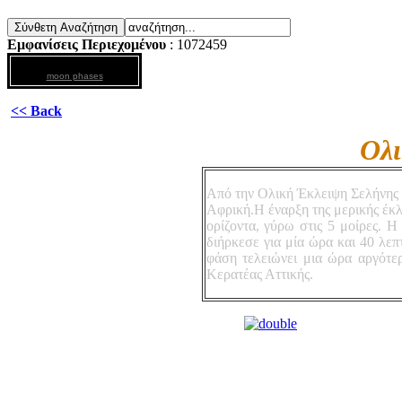
Εμφανίσεις Περιεχομένου
: 1072459
moon phases
<< Back
Ολι
Από την Ολική Έκλειψη Σελήνης 1
Αφρική.Η έναρξη της μερικής έκλ
ορίζοντα, γύρω στις 5 μοίρες. Η
διήρκεσε για μία ώρα και 40 λεπ
φάση τελειώνει μια ώρα αργότε
Κερατέας Αττικής.