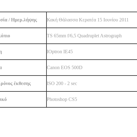
σία / Ημερ.λήψης
Κακή Θάλασσα Κερατέα 15 Ιουνίου 2011
κόπιο
TS 65mm f/6,5 Quadruplet Astrograph
η
IOptron IE45
α
Canon EOS 500D
Χρόνος έκθεσης
ISO 200 - 2 sec
ικό
Photoshop CS5