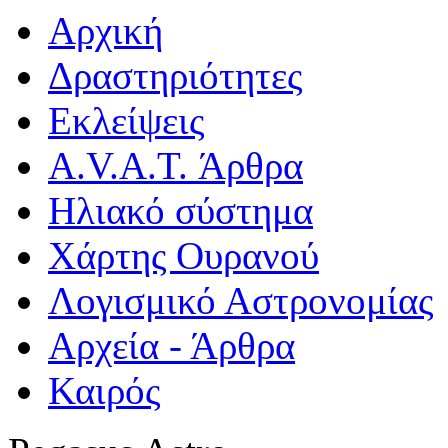
Αρχική
Δραστηριότητες
Εκλείψεις
A.V.A.T. Άρθρα
Ηλιακό σύστημα
Χάρτης Ουρανού
Λογισμικό Αστρoνομίας
Αρχεία - Άρθρα
Καιρός