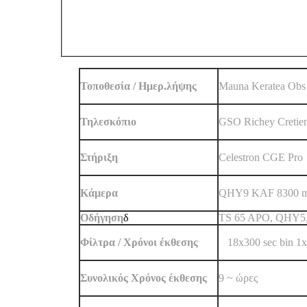
Τοποθεσία / Ημερ.λήψης
Mauna Keratea Obs 
Τηλεσκόπιο
GSO Richey Cretien
Στήριξη
Celestron CGE Pro
Κάμερα
QHY9 KAF 8300 m
Oδήγηση
δ
ΤS 65 APO, QHY5,
Φίλτρα / Χρόνοι έκθεσης
L
18x300 sec bin 1x
Συνολικός Χρόνος έκθεσης
9 ~ ώρες