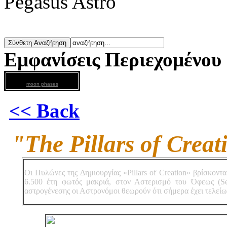
Pegasus Astro
Εμφανίσεις Περιεχομένου
moon phases
<< Back
"The Pillars of Crea
Οι Πυλώνες της Δημιουργίας «Pillars of Creation» βρίσκοντ
6.500 έτη φωτός μακριά, στον Αστερισμό του Όφεως (Se
αστρογένεσης οι Αστρονόμοι θεωρούν ότι σήμερα έχει τελείω