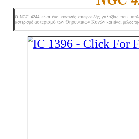
O NGC 4244 είναι ένα κοντινός σπειροειδής γαλαξίας που υπολο
αστερισμό των Θηρευτικών Κυνών
αστερισμό
και είναι μέλος τ