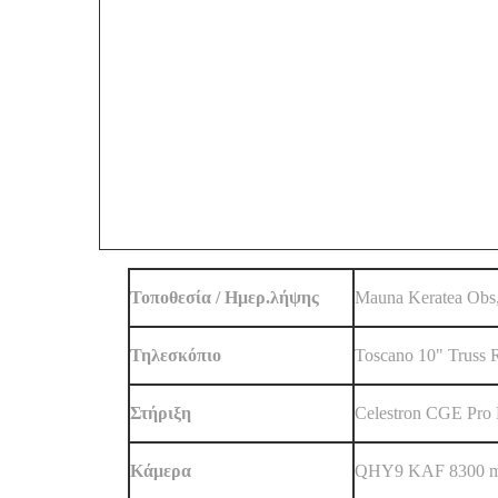
Τοποθεσία / Ημερ.λήψης
Mauna Keratea Obs
Τηλεσκόπιο
Toscano 10" Truss 
Στήριξη
Celestron CGE Pro
Κάμερα
QHY9 KAF 8300 m