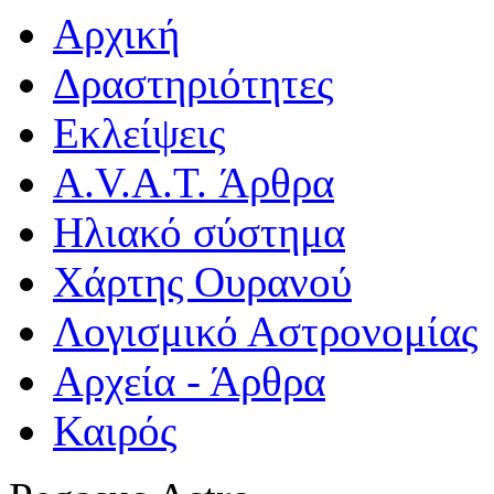
Αρχική
Δραστηριότητες
Εκλείψεις
A.V.A.T. Άρθρα
Ηλιακό σύστημα
Χάρτης Ουρανού
Λογισμικό Αστρoνομίας
Αρχεία - Άρθρα
Καιρός