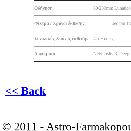
Oδήγηση
60/230mm Lunatico
Φίλτρα / Χρόνοι έκθεσης
L 12x600
s
ec bin 1x
Συνολικός Χρόνος έκθεσης
4,5 ~ ώρες
Λογισμικό
Nebulosity 3, Deep
<< Back
© 2011 - Astro-Farmakopou