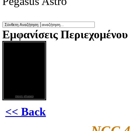
Pegasus Astro
Εμφανίσεις Περιεχομένου
moon phases
<< Back
NGC 4