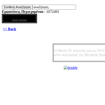
Εμφανίσεις Περιεχομένου
: 1072491
moon phases
<< Back
Ο Μεσιέ 81 γνωστός και ως NGC 
στον αστερισμό της Μεγάλης Άρκ