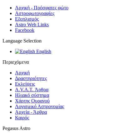
Αρχική - Πρόσφατες φώτο
Αστροφωτογραφίες
Εξοπλισμός
Astro Web Links
Facebook
Language Selection
English
Περιεχόμενα
Αρχική
Δραστηριότητες
Εκλείψεις
A.V.A.T. Άρθρα
Ηλιακό σύστημα
Χάρτης Ουρανού
Λογισμικό Αστρoνομίας
Αρχεία - Άρθρα
Καιρός
Pegasus Astro