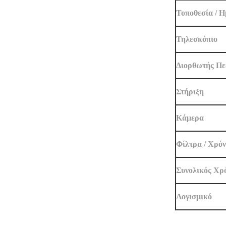
Τοποθεσία / 
Τηλεσκόπιο
Διορθωτής Πε
Στήριξη
Κάμερα
Φίλτρα / Χρόν
Συνολικός Χρ
Λογισμικό