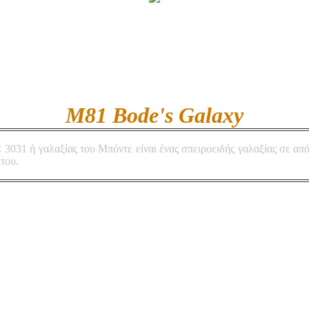
M81 Bode's Galaxy
3031 ή γαλαξίας του Μπόντε είναι ένας σπειροειδής γαλαξίας σε απ
του.