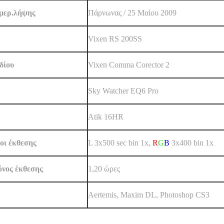
Ημερ.λήψης
Πάρνωνας / 25 Mαίου 2009
Vixen RS 200SS
δίου
Vixen Comma Corector 2
Sky Watcher EQ6 Pro
Atik 16HR
οι έκθεσης
L 3x500 sec bin 1x,
R
G
B
3x400 bin 1x
όνος έκθεσης
1,20 ώρες
Aertemis, Maxim DL, Photoshop CS3