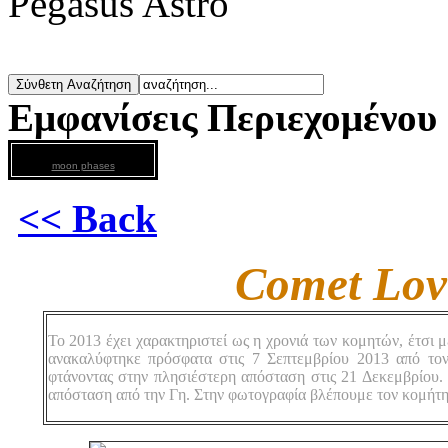
Pegasus Astro
Εμφανίσεις Περιεχομένου
moon phases
<< Back
Comet Lov
Το 2013 έχει χαρακτηριστεί ως η χρονιά των κομητών, έτσι μ
ανακαλύφτηκε πρόσφατα στις 7 Σεπτεμβρίου 2013 από τον
φτάνοντας στην πλησιέστερη απόσταση στις 21 Δεκεμβρίου. 
απόσταση από την Γη. Στην φωτογραφία βλέπουμε τον κομήτη