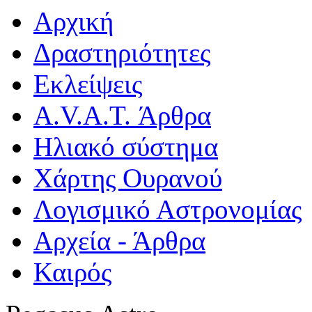
Αρχική
Δραστηριότητες
Εκλείψεις
A.V.A.T. Άρθρα
Ηλιακό σύστημα
Χάρτης Ουρανού
Λογισμικό Αστρoνομίας
Αρχεία - Άρθρα
Καιρός