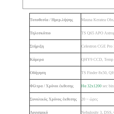
Τοποθεσία / Ημερ.λήψης
Mauna Keratea Obs
Τηλεσκόπιο
TS Q65 APO Astro
Στήριξη
Celestron CGE Pro
Κάμερα
QHY9 CCD, Temp 
Oδήγηση
TS Finder 8x50, 
Φίλτρα / Χρόνοι έκθεσης
Hα 32x1200
s
ec bin
Συνολικός Χρόνος έκθεσης
20 ~ ώρες
Λογισμικό
Nebulosity 3, DSS,