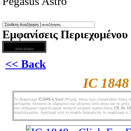
Pegasus Astro
Εμφανίσεις Περιεχομένου
moon phases
<< Back
IC 1848
To Νεφέλωμα
ΙC1848 ή Soul
(Ψυχή), όπως έχει επικρατήσει λόγω τ
εκπομπής πλούσιο σε υδρογόνο και οξυγόνο από όπου και το μπλε χ
του υπάρχουν αρκετά μικρά ανοιχτά αστρικά σμήνη όπως
CR 34, 63
συμπλέγματος. Αριστερά από το κεφάλι διακρίνεται το νεφέλωμα i