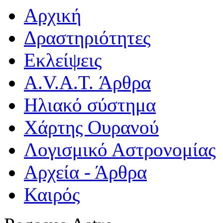
Αρχική
Δραστηριότητες
Εκλείψεις
A.V.A.T. Άρθρα
Ηλιακό σύστημα
Χάρτης Ουρανού
Λογισμικό Αστρoνομίας
Αρχεία - Άρθρα
Καιρός