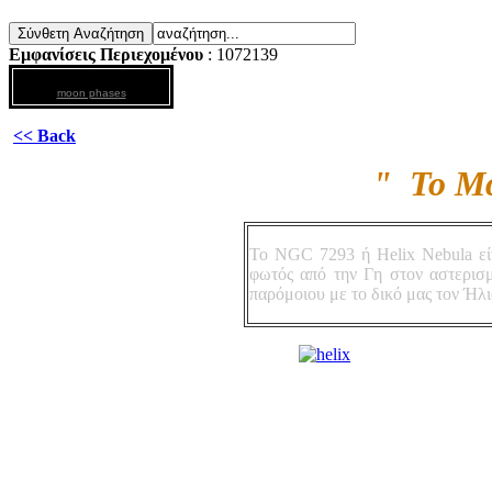
Εμφανίσεις Περιεχομένου
: 1072139
moon phases
<< Back
" Το Μά
To NGC 7293 ή Helix Nebula εί
φωτός από την Γη στον αστερισμ
παρόμοιου με το δικό μας τον Ήλι