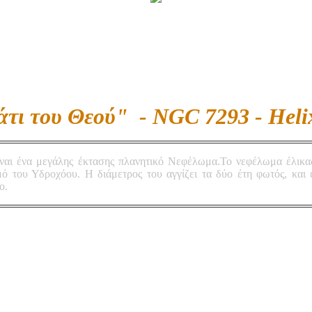
τι του Θεού" - NGC 7293 - Heli
ναι ένα μεγάλης έκτασης πλανητικό Νεφέλωμα.Το νεφέλωμα έλικας
ό του Υδροχόου. Η διάμετρος του αγγίζει τα δύο έτη φωτός, και ε
ο.