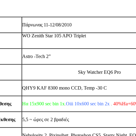
λήψης
Πάρνωνας 11-12/08/2010
WO Zenith Star 105 APO Triplet
Astro -Tech 2”
Sky Watcher EQ6 Pro
QHY9 KAF 8300 mono CCD, Temp -30 C
κθεσης
Ηα 15x900 sec bin 1x
,
Οiii 10x600 sec bin 2x
,
40%Ha+60
έκθεσης
5,5 ~ ώρες σε 2 βραδιές
Nebulosity 2, Pixinsihgt, Photoshop CS5, Starry Night, 