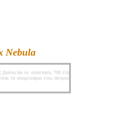
x Nebula
 βρίσκεται σε απόσταση 700 έτη
ίναι τα απομεινάρια ένος άστρου