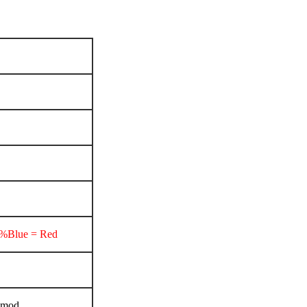
%Blue = Red
EQmod