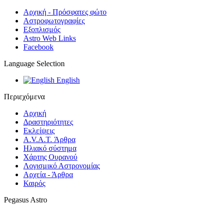
Αρχική - Πρόσφατες φώτο
Αστροφωτογραφίες
Εξοπλισμός
Astro Web Links
Facebook
Language Selection
English
Περιεχόμενα
Αρχική
Δραστηριότητες
Εκλείψεις
A.V.A.T. Άρθρα
Ηλιακό σύστημα
Χάρτης Ουρανού
Λογισμικό Αστρoνομίας
Αρχεία - Άρθρα
Καιρός
Pegasus Astro