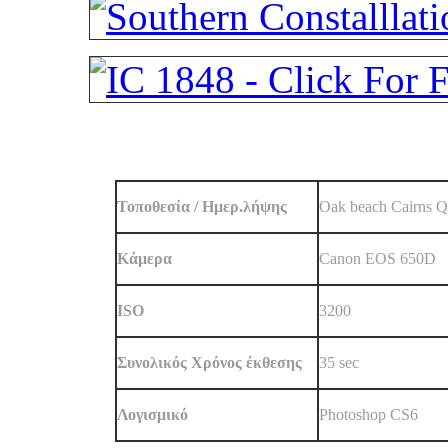
Τοποθεσία / Ημερ.λήψης
Oak beach Cairns Q
Κάμερα
Canon EOS 650D
ISO
3200
Συνολικός Χρόνος έκθεσης
35 sec
Λογισμικό
Photoshop CS6