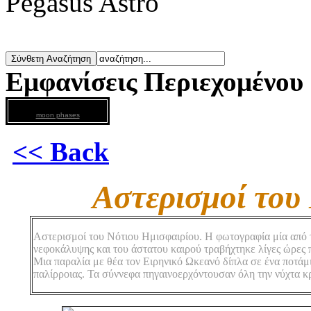
Pegasus Astro
Εμφανίσεις Περιεχομένου
moon phases
<< Back
Αστερισμοί του
Αστερισμοί του Νότιου Ημισφαιρίου. Η φωτογραφία μία από τ
νεφοκάλυψης και του άστατου καιρού τραβήχτηκε λίγες ώρες π
Μια παραλία με θέα τον Ειρηνικό Ωκεανό δίπλα σε ένα ποτάμι
παλίρροιας. Τα σύννεφα πηγαινοερχόντουσαν όλη την νύχτα κ