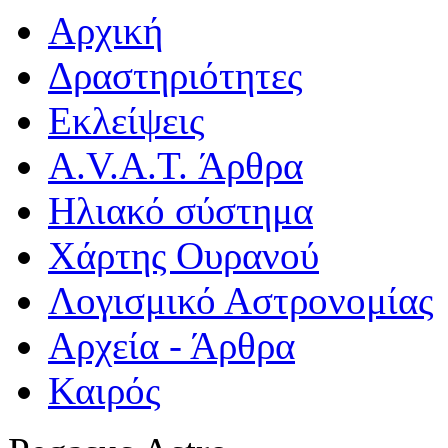
Αρχική
Δραστηριότητες
Εκλείψεις
A.V.A.T. Άρθρα
Ηλιακό σύστημα
Χάρτης Ουρανού
Λογισμικό Αστρoνομίας
Αρχεία - Άρθρα
Καιρός