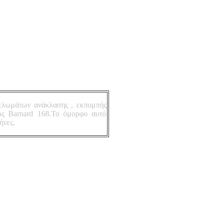
φελωμάτων ανάκλασης , εκπομπής
ως Barnard 168.To όμορφο αυτό
ήνες.