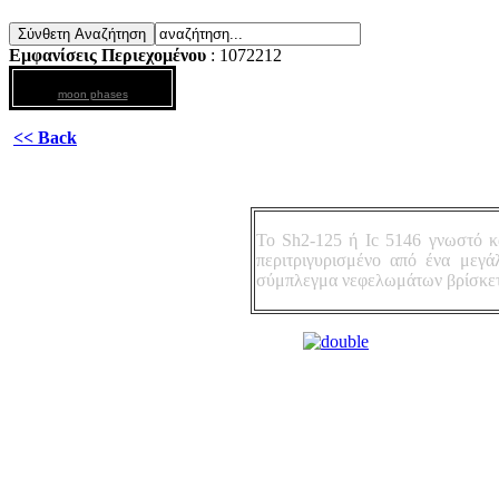
Εμφανίσεις Περιεχομένου
: 1072212
moon phases
<< Back
To Sh2-125 ή Ιc 5146 γνωστό κ
περιτριγυρισμένο από ένα μεγ
σύμπλεγμα νεφελωμάτων βρίσκετα