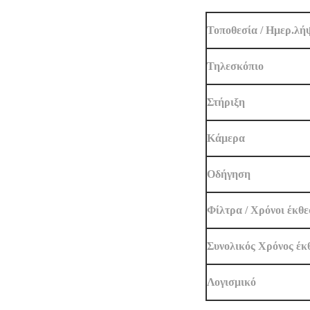
Τοποθεσία / Ημερ.λή
Τηλεσκόπιο
Στήριξη
Κάμερα
Oδήγηση
Φίλτρα / Χρόνοι έκθ
Συνολικός Χρόνος έκ
Λογισμικό