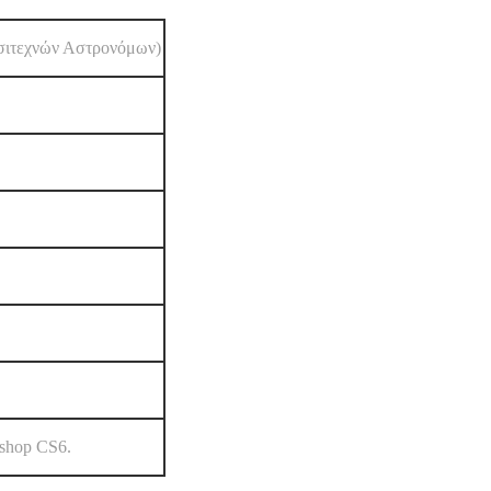
ασιτεχνών Αστρονόμων)
oshop CS6.