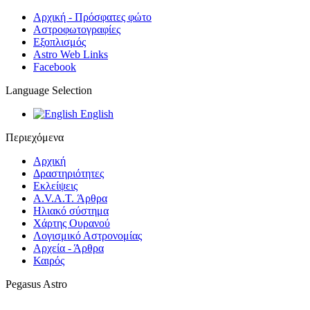
Αρχική - Πρόσφατες φώτο
Αστροφωτογραφίες
Εξοπλισμός
Astro Web Links
Facebook
Language Selection
English
Περιεχόμενα
Αρχική
Δραστηριότητες
Εκλείψεις
A.V.A.T. Άρθρα
Ηλιακό σύστημα
Χάρτης Ουρανού
Λογισμικό Αστρoνομίας
Αρχεία - Άρθρα
Καιρός
Pegasus Astro