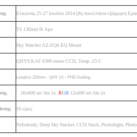
ψης
Ελικώνας 25-27 Ιουλίου 2014 (8η πανελλήνια εξόρμηση Ερ
TS 130mm f6 Αpo
Sky Watcher AZ-EQ6 EQ Mount
QHY9 KAF 8300 mono CCD, Temp -25 C
Lunatico 250mm - QHY LII - PHD Guiding
εσης
L
26x600 sec bin 1x
,
R
G
B
12x600 sec bin 2x
θεσης
10 ώρες
Nebulosity, Deep Sky Stacker, CCD Stack, Pixinshight, Phot