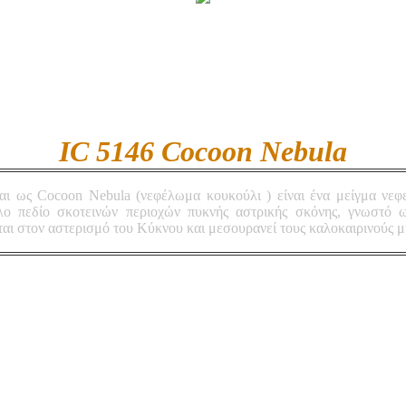
IC 5146 Cocoon Nebula
αι ως Cocoon Nebula (νεφέλωμα κουκούλι ) είναι ένα μείγμα νε
άλο πεδίο σκοτεινών περιοχών πυκνής αστρικής σκόνης, γνωστό 
ι στον αστερισμό του Κύκνου και μεσουρανεί τους καλοκαιρινούς μ