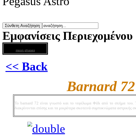
Pegasus Astro
Εμφανίσεις Περιεχομένου
moon phases
<< Back
Barnard 72
To barnard 72 είναι γνωστό και το νεφέλωμα Φίδι από το σxήμα του.
διακρίνονται επίσης και τα μικρότερα σκοτεινά συμπυκνώματα αστρικής 