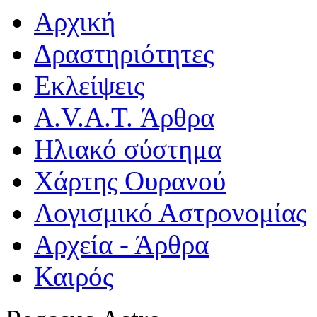
Αρχική
Δραστηριότητες
Εκλείψεις
A.V.A.T. Άρθρα
Ηλιακό σύστημα
Χάρτης Ουρανού
Λογισμικό Αστρoνομίας
Αρχεία - Άρθρα
Καιρός