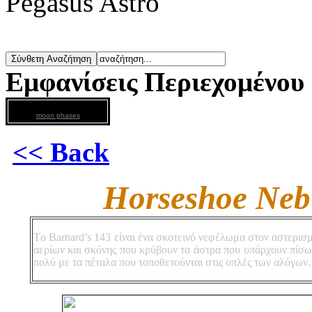
Pegasus Astro
Εμφανίσεις Περιεχομένου
moon phases
<< Back
Horseshoe Nebu
Tο Βarnard’s 143 είναι ένα σκοτεινό νεφέλωμα στον αστερισ
αερίων και σκόνης που κρύβουν τα άστρα που υπάρχουν πίσω 
πολύ με τα πέταλα που τοποθετούνται στις οπλές των αλόγων.