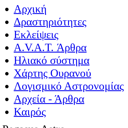
Αρχική
Δραστηριότητες
Εκλείψεις
A.V.A.T. Άρθρα
Ηλιακό σύστημα
Χάρτης Ουρανού
Λογισμικό Αστρoνομίας
Αρχεία - Άρθρα
Καιρός