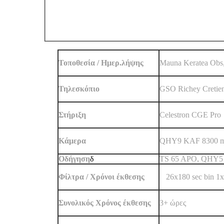
Τοποθεσία / Ημερ.λήψης
Mauna Keratea Obs,
Τηλεσκόπιο
GSO Richey Cretien
Στήριξη
Celestron CGE Pro
Κάμερα
QHY9 KAF 8300 m
Oδήγηση
δ
ΤS 65 APO, QHY5
Φίλτρα / Χρόνοι έκθεσης
L
26x180 sec bin 1x
Συνολικός Χρόνος έκθεσης
3+ ώρες