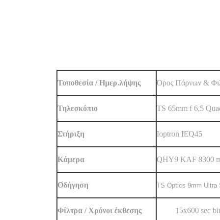
Τοποθεσία / Ημερ.λήψης
Όρος Πάρνων & Φιλι
Τηλεσκόπιο
TS 65mm f 6,5 Quad
Στήριξη
Ioptron IEQ45
Κάμερα
QHY9 KAF 8300 m
Oδήγηση
TS Optics 9mm Ultra S
Φίλτρα / Χρόνοι έκθεσης
Clear
15x600 sec bi