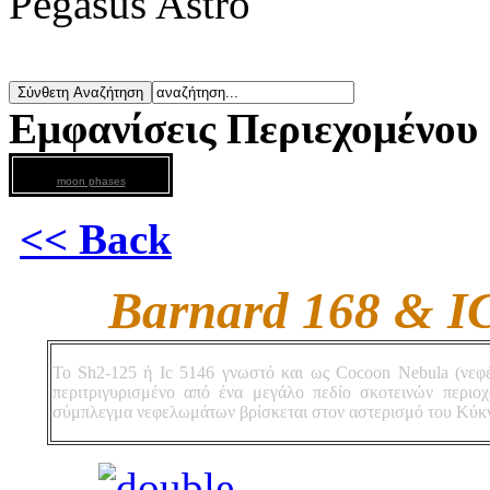
Pegasus Astro
Εμφανίσεις Περιεχομένου
moon phases
<< Back
Barnard 168 & I
To Sh2-125 ή Ιc 5146 γνωστό και ως Cocoon Nebula (νεφ
περιτριγυρισμένο από ένα μεγάλο πεδίο σκοτεινών περι
σύμπλεγμα νεφελωμάτων βρίσκεται στον αστερισμό του Κύκνο