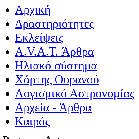
Αρχική
Δραστηριότητες
Εκλείψεις
A.V.A.T. Άρθρα
Ηλιακό σύστημα
Χάρτης Ουρανού
Λογισμικό Αστρoνομίας
Αρχεία - Άρθρα
Καιρός