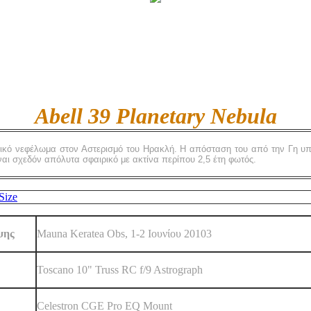
Abell 39 Planetary Nebula
ητικό νεφέλωμα στον Αστερισμό του Ηρακλή. Η απόσταση του από την Γη υπ
αι σχεδόν απόλυτα σφαιρικό με ακτίνα περίπου 2,5 έτη φωτός.
ψης
Mauna Keratea Obs, 1-2 Ιουνίου 20103
Toscano 10" Truss RC f/9 Astrograph
Celestron CGE Pro EQ Mount