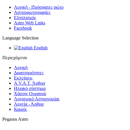
Αρχική - Πρόσφατες φώτο
Αστροφωτογραφίες
Εξοπλισμός
Astro Web Links
Facebook
Language Selection
English
Περιεχόμενα
Αρχική
Δραστηριότητες
Εκλείψεις
A.V.A.T. Άρθρα
Ηλιακό σύστημα
Χάρτης Ουρανού
Λογισμικό Αστρoνομίας
Αρχεία - Άρθρα
Καιρός
Pegasus Astro