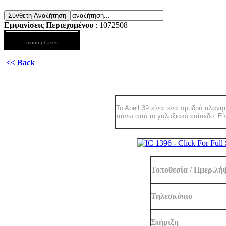
Εμφανίσεις Περιεχομένου
: 1072508
moon phases
<< Back
Το Αbell 39 είναι ένα αμυδρό πλαν
πάνω από το γαλαξιακό επίπεδο. Είν
Τοποθεσία / Ημερ.λή
Τηλεσκόπιο
Στήριξη