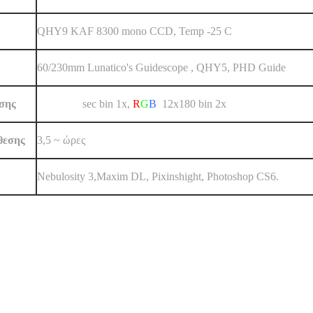
QHY9 KAF 8300 mono CCD, Temp -25 C
60/230mm Lunatico's Guidescope , QHY5, PHD Guide
εσης
L 18x300
s
ec bin 1x
,
R
G
B
12x180 bin
2x
θεσης
3,5 ~ ώρες
Nebulosity 3,Maxim DL, Pixinshight, Photoshop CS6.